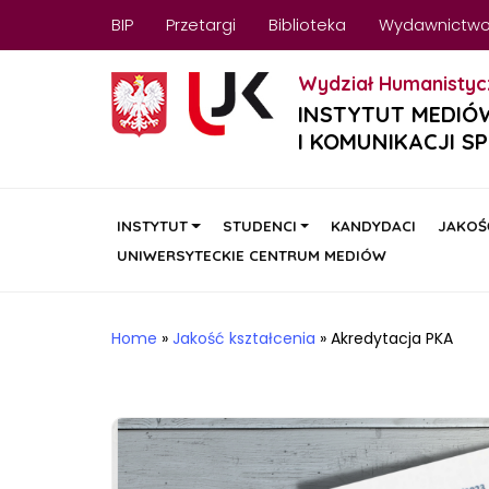
BIP
Przetargi
Biblioteka
Wydawnictw
Wydział Humanistyc
INSTYTUT MEDIÓ
I KOMUNIKACJI S
INSTYTUT
STUDENCI
KANDYDACI
JAKOŚ
UNIWERSYTECKIE CENTRUM MEDIÓW
Home
»
Jakość kształcenia
»
Akredytacja PKA