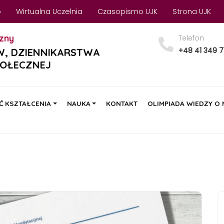
o
Wirtualna Uczelnia
Czasopismo UJK
Strona UJK
zny
Telefon
+48 41 349 7
W, DZIENNIKARSTWA
POŁECZNEJ
Ć KSZTAŁCENIA
NAUKA
KONTAKT
OLIMPIADA WIEDZY O