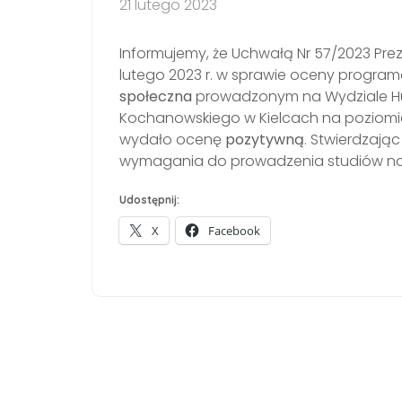
21 lutego 2023
Informujemy, że Uchwałą Nr 57/2023 Prezy
lutego 2023 r. w sprawie oceny program
społeczna
prowadzonym na Wydziale H
Kochanowskiego w Kielcach na poziomie
wydało ocenę
pozytywną
. Stwierdzają
wymagania do prowadzenia studiów na 
Udostępnij:
X
Facebook