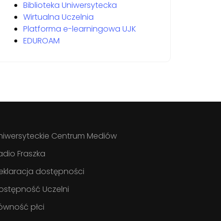
Biblioteka Uniwersytecka
Wirtualna Uczelnia
Platforma e-learningowa UJK
EDUROAM
niwersyteckie Centrum Mediów
adio Fraszka
eklaracja dostępności
ostępność Uczelni
ówność płci