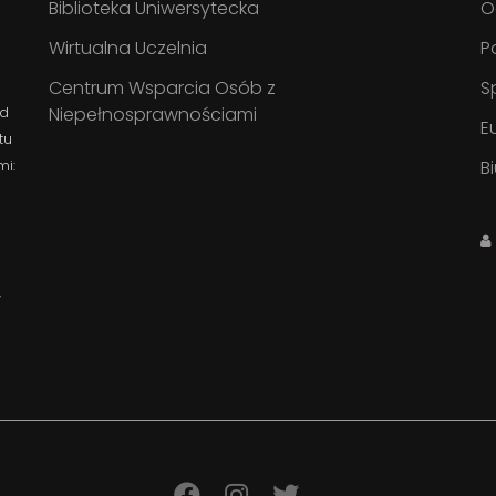
Biblioteka Uniwersytecka
O
Wirtualna Uczelnia
P
Centrum Wsparcia Osób z
S
Niepełnosprawnościami
ad
E
tu
B
mi:
w