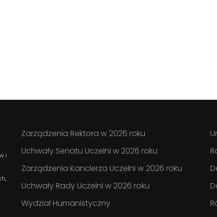
Zarządzenia Rektora w 2026 roku
U
Uchwały Senatu Uczelni w 2026 roku
R
w i
Zarządzenia Kanclerza Uczelni w 2026 roku
D
ch,
Uchwały Rady Uczelni w 2026 roku
D
Wydział Humanistyczny
R