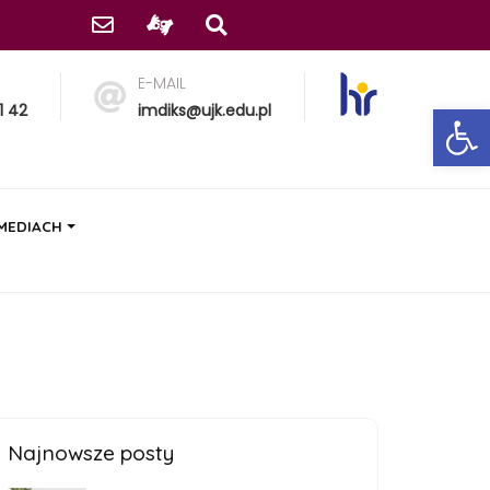
E-MAIL
Ot
1 42
imdiks@ujk.edu.pl
 MEDIACH
Najnowsze posty