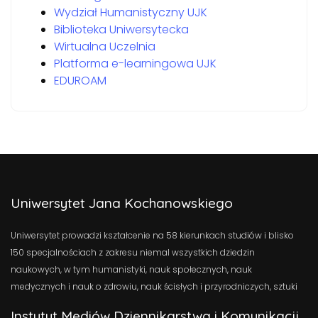
Wydział Humanistyczny UJK
Biblioteka Uniwersytecka
Wirtualna Uczelnia
Platforma e-learningowa UJK
EDUROAM
Uniwersytet Jana Kochanowskiego
Uniwersytet prowadzi kształcenie na 58 kierunkach studiów i blisko
150 specjalnościach z zakresu niemal wszystkich dziedzin
naukowych, w tym humanistyki, nauk społecznych, nauk
medycznych i nauk o zdrowiu, nauk ścisłych i przyrodniczych, sztuki
Instytut Mediów Dziennikarstwa i Komunikacji