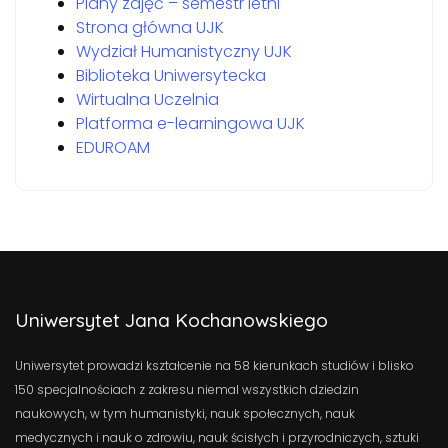
Plany zajęć – semestr letni
Strona główna UJK
Wydział Humanistyczny UJK
Biblioteka Uniwersytecka
Wirtualna Uczelnia
Platforma e-learningowa UJK
EDUROAM
Uniwersytet Jana Kochanowskiego
Uniwersytet prowadzi kształcenie na 58 kierunkach studiów i blisko
150 specjalnościach z zakresu niemal wszystkich dziedzin
naukowych, w tym humanistyki, nauk społecznych, nauk
medycznych i nauk o zdrowiu, nauk ścisłych i przyrodniczych, sztuki