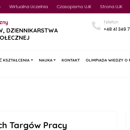
o
Wirtualna Uczelnia
Czasopismo UJK
Strona UJK
zny
Telefon
+48 41 349 7
W, DZIENNIKARSTWA
POŁECZNEJ
Ć KSZTAŁCENIA
NAUKA
KONTAKT
OLIMPIADA WIEDZY O
ch Targów Pracy