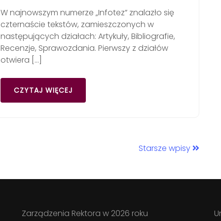
W najnowszym numerze „Infotez” znalazło się
czternaście tekstów, zamieszczonych w
następujących działach: Artykuły, Bibliografie,
Recenzje, Sprawozdania. Pierwszy z działów
otwiera […]
CZYTAJ WIĘCEJ
Starsze wpisy
Zarządzenia Rektora w 2026 roku
U