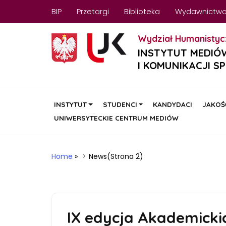
BIP
Przetargi
Biblioteka
Wydawnictw
Wydział Humanistyc
INSTYTUT MEDIÓ
I KOMUNIKACJI S
INSTYTUT
STUDENCI
KANDYDACI
JAKOŚ
UNIWERSYTECKIE CENTRUM MEDIÓW
Home
»
News
(Strona 2)
IX edycja Akademicki