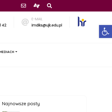
E-MAIL
Ot
1 42
imdiks@ujk.edu.pl
 MEDIACH
Najnowsze posty