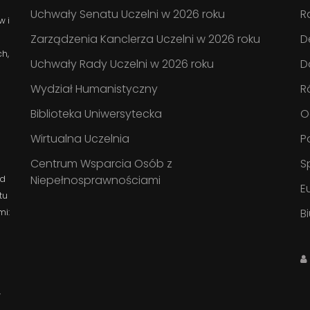
Uchwały Senatu Uczelni w 2026 roku
R
w i
Zarządzenia Kanclerza Uczelni w 2026 roku
D
ch,
Uchwały Rady Uczelni w 2026 roku
D
Wydział Humanistyczny
R
Biblioteka Uniwersytecka
O
Wirtualna Uczelnia
P
Centrum Wsparcia Osób z
S
Niepełnosprawnościami
ad
E
tu
B
mi:
w