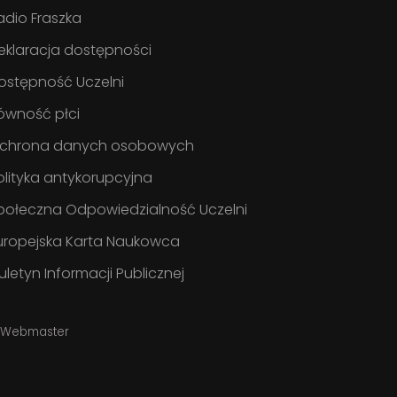
adio Fraszka
eklaracja dostępności
ostępność Uczelni
ówność płci
chrona danych osobowych
olityka antykorupcyjna
połeczna Odpowiedzialność Uczelni
uropejska Karta Naukowca
iuletyn Informacji Publicznej
Webmaster