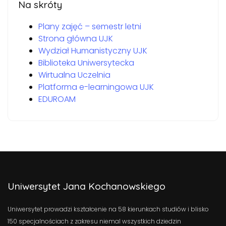
Na skróty
Plany zajęć – semestr letni
Strona główna UJK
Wydział Humanistyczny UJK
Biblioteka Uniwersytecka
Wirtualna Uczelnia
Platforma e-learningowa UJK
EDUROAM
Uniwersytet Jana Kochanowskiego
Uniwersytet prowadzi kształcenie na 58 kierunkach studiów i blisko
150 specjalnościach z zakresu niemal wszystkich dziedzin