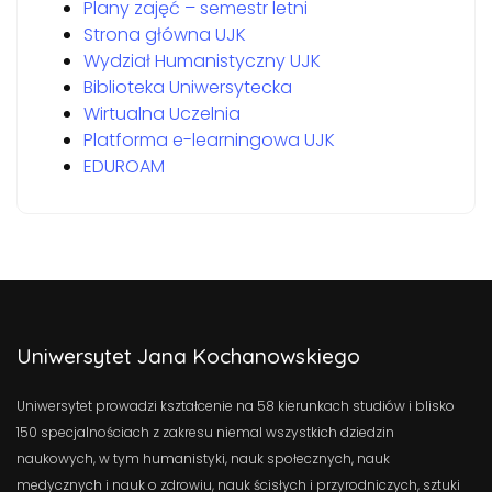
Plany zajęć – semestr letni
Strona główna UJK
Wydział Humanistyczny UJK
Biblioteka Uniwersytecka
Wirtualna Uczelnia
Platforma e-learningowa UJK
EDUROAM
Uniwersytet Jana Kochanowskiego
Uniwersytet prowadzi kształcenie na 58 kierunkach studiów i blisko
150 specjalnościach z zakresu niemal wszystkich dziedzin
naukowych, w tym humanistyki, nauk społecznych, nauk
medycznych i nauk o zdrowiu, nauk ścisłych i przyrodniczych, sztuki