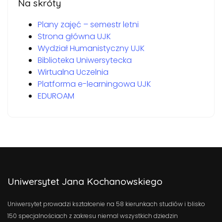
Na skróty
Plany zajęć – semestr letni
Strona główna UJK
Wydział Humanistyczny UJK
Biblioteka Uniwersytecka
Wirtualna Uczelnia
Platforma e-learningowa UJK
EDUROAM
Uniwersytet Jana Kochanowskiego
Uniwersytet prowadzi kształcenie na 58 kierunkach studiów i blisko
150 specjalnościach z zakresu niemal wszystkich dziedzin