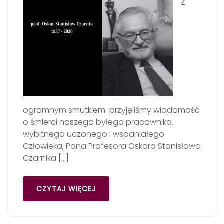
Z
ogromnym smutkiem przyjęliśmy wiadomość
o śmierci naszego byłego pracownika,
wybitnego uczonego i wspaniałego
Człowieka, Pana Profesora Oskara Stanisława
Czarnika […]
CZYTAJ WIĘCEJ