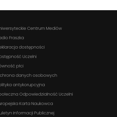
niwersyteckie Centrum Mediów
adio Fraszka
eklaracja dostępności
ostępność Uczelni
ówność płci
chrona danych osobowych
olityka antykorupcyjna
połeczna Odpowiedzialność Uczelni
uropejska Karta Naukowca
iuletyn Informacji Publicznej