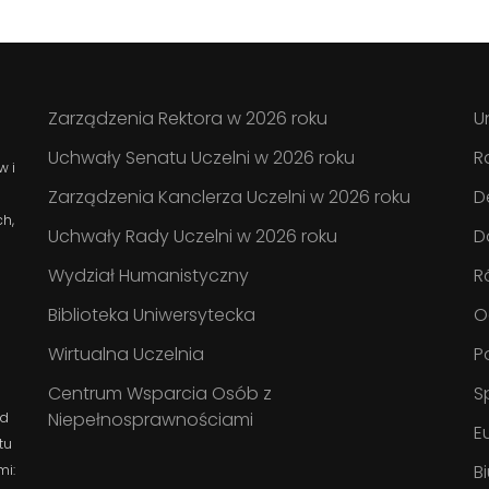
Zarządzenia Rektora w 2026 roku
U
Uchwały Senatu Uczelni w 2026 roku
R
w i
Zarządzenia Kanclerza Uczelni w 2026 roku
D
ch,
Uchwały Rady Uczelni w 2026 roku
D
Wydział Humanistyczny
R
Biblioteka Uniwersytecka
O
Wirtualna Uczelnia
P
Centrum Wsparcia Osób z
S
Niepełnosprawnościami
ad
E
tu
B
mi: