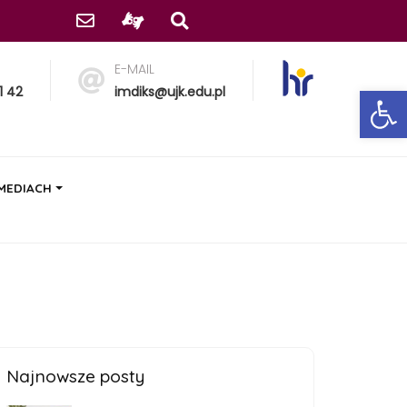
E-MAIL
Ot
1 42
imdiks@ujk.edu.pl
 MEDIACH
Najnowsze posty