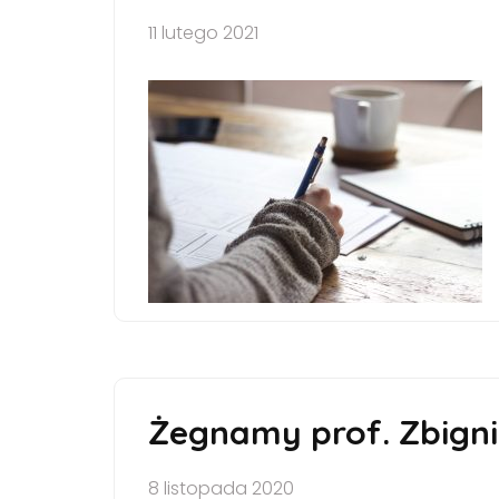
11 lutego 2021
Żegnamy prof. Zbign
8 listopada 2020