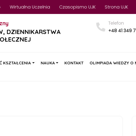
o
Wirtualna Uczelnia
Czasopismo UJK
Strona UJK
zny
Telefon
+48 41 349 7
W, DZIENNIKARSTWA
POŁECZNEJ
Ć KSZTAŁCENIA
NAUKA
KONTAKT
OLIMPIADA WIEDZY O