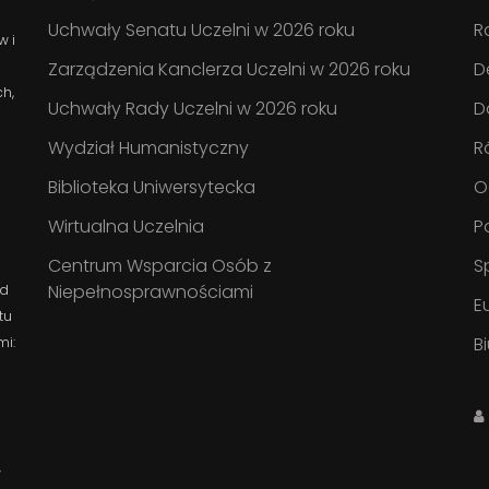
Uchwały Senatu Uczelni w 2026 roku
R
w i
Zarządzenia Kanclerza Uczelni w 2026 roku
D
ch,
Uchwały Rady Uczelni w 2026 roku
D
Wydział Humanistyczny
R
Biblioteka Uniwersytecka
O
Wirtualna Uczelnia
P
Centrum Wsparcia Osób z
S
Niepełnosprawnościami
ad
E
tu
B
mi:
w