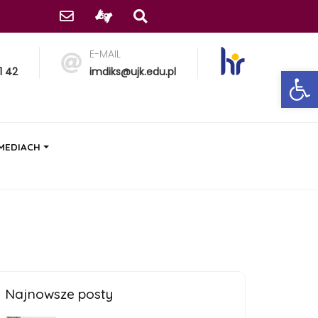
E-MAIL
Ot
1 42
imdiks@ujk.edu.pl
 MEDIACH
Najnowsze posty