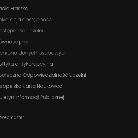
adio Fraszka
eklaracja dostępności
ostępność Uczelni
ówność płci
chrona danych osobowych
olityka antykorupcyjna
połeczna Odpowiedzialność Uczelni
uropejska Karta Naukowca
iuletyn Informacji Publicznej
Webmaster