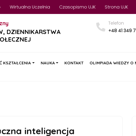
o
Wirtualna Uczelnia
Czasopismo UJK
Strona UJK
zny
Telefon
+48 41 349 7
W, DZIENNIKARSTWA
POŁECZNEJ
Ć KSZTAŁCENIA
NAUKA
KONTAKT
OLIMPIADA WIEDZY O
uczna inteligencja